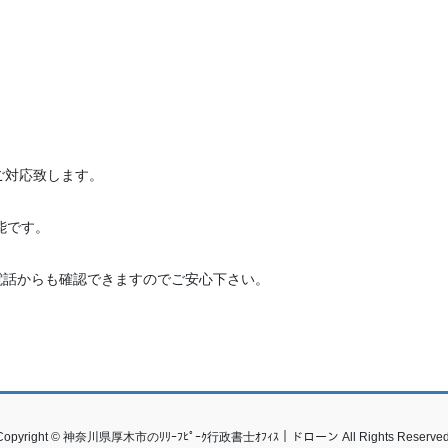
ご対応致します。
能です。
電話からも確認できますのでご安心下さい。
Copyright © 神奈川県厚木市のﾘﾘｰﾌﾋﾟｰｸ行政書士ｵﾌｨｽ｜ドローン All Rights Reserved