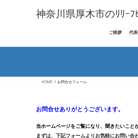
コ
ナ
ン
ビ
神奈川県厚木市のﾘﾘｰﾌﾋ
テ
ゲ
ン
ー
ご挨拶
代表
ツ
シ
へ
ョ
ス
ン
キ
に
ッ
移
プ
動
HOME
お問合せフォーム
お問合せありがとうございます。
当ホームページをご覧になり、聞きたいこと
まずは、下記フォームよりお気軽にお問い合